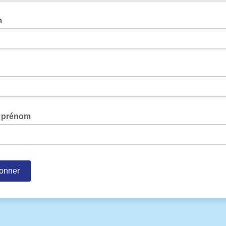
m
 prénom