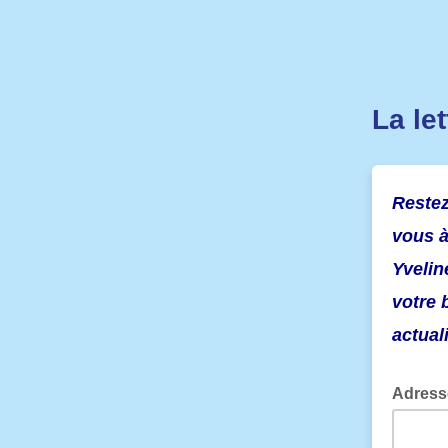
La le
Restez
vous à
Yvelin
votre 
actuali
Adress