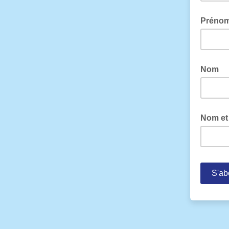
Préno
Nom
Nom et