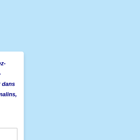
ez-
-
t dans
malins,